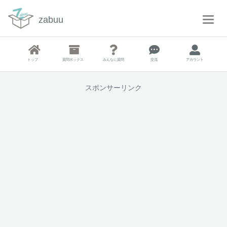
zabuu
T
o
g
g
トップ
質問ボックス
みんなに質問
交流
アカウント
l
e
N
スポンサーリンク
a
v
i
g
a
t
i
o
n