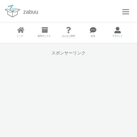
zabuu
T
o
g
g
トップ
質問ボックス
みんなに質問
交流
アカウント
l
e
N
スポンサーリンク
a
v
i
g
a
t
i
o
n