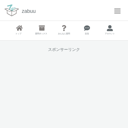
zabuu
T
o
g
g
トップ
質問ボックス
みんなに質問
交流
アカウント
l
e
N
スポンサーリンク
a
v
i
g
a
t
i
o
n