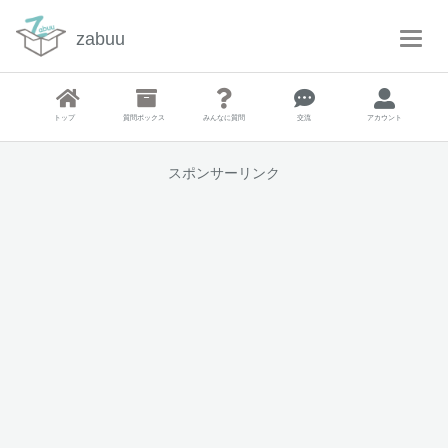
zabuu
T
o
g
g
トップ
質問ボックス
みんなに質問
交流
アカウント
l
e
N
スポンサーリンク
a
v
i
g
a
t
i
o
n