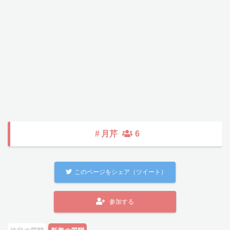
#
月芹
6
このページをシェア（ツイート）
参加する