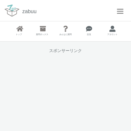
zabuu
T
o
g
g
トップ
質問ボックス
みんなに質問
交流
アカウント
l
e
N
スポンサーリンク
a
v
i
g
a
t
i
o
n