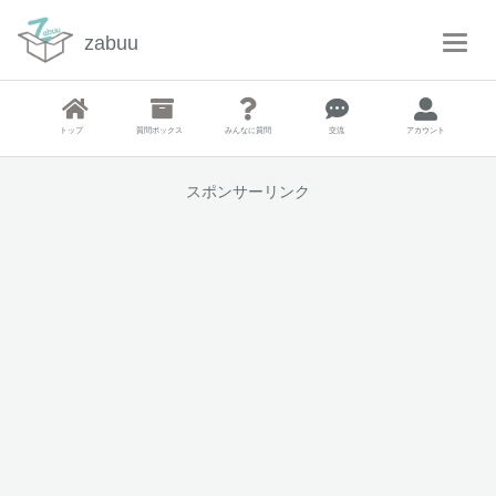
zabuu
T
o
g
g
トップ
質問ボックス
みんなに質問
交流
アカウント
l
e
N
スポンサーリンク
a
v
i
g
a
t
i
o
n