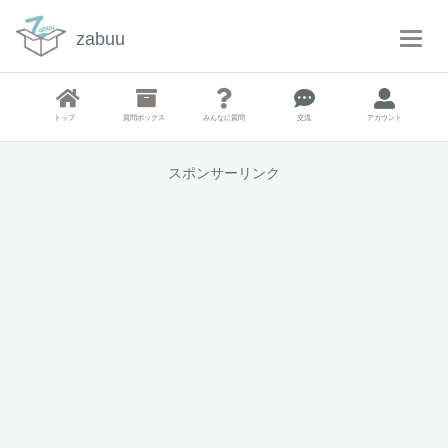
zabuu
T
o
g
g
トップ
質問ボックス
みんなに質問
交流
アカウント
l
e
N
スポンサーリンク
a
v
i
g
a
t
i
o
n