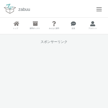
zabuu
T
o
g
g
トップ
質問ボックス
みんなに質問
交流
アカウント
l
e
N
スポンサーリンク
a
v
i
g
a
t
i
o
n