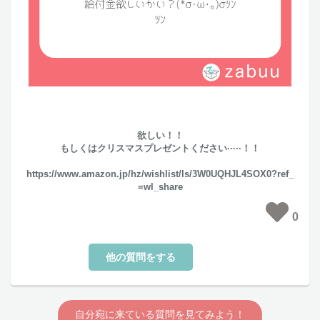
欲しい！！
もしくはクリスマスプレゼントください·····！！
https://www.amazon.jp/hz/wishlist/ls/3W0UQHJL4SOX0?ref_
=wl_share
0
他の質問をする
自分宛に来ている質問を見てみよう！