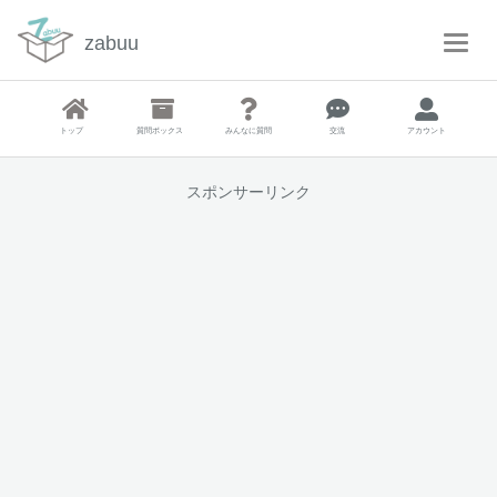
zabuu
T
o
g
g
トップ
質問ボックス
みんなに質問
交流
アカウント
l
e
N
スポンサーリンク
a
v
i
g
a
t
i
o
n