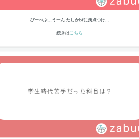
びーべぶ…うーん たしかbfに濁点つけ...
続きは
こちら