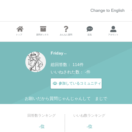
Change to English
トップ
質問ボックス
みんなに質問
交流
アカウント
Friday←
総回答数：
114件
いいねされた数：
-件
参加しているコミュニティ
お願いだから質問じゃんじゃんして まじで
回答数ランキング
いいね数ランキング
-位
-位