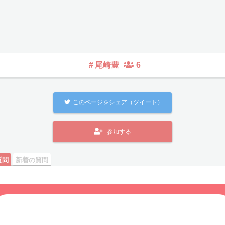
#
尾崎豊
6
このページをシェア（ツイート）
参加する
質問
新着の質問