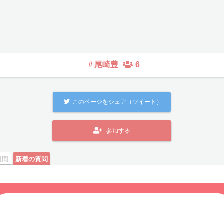
#
尾崎豊
6
このページをシェア（ツイート）
参加する
質問
新着の質問